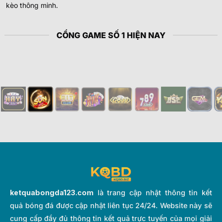
kèo thông minh.
CỔNG GAME SỐ 1 HIỆN NAY
ketquabongda123.com
là trang cập nhật thông tin kết
quả bóng đá được cập nhật liên tục 24/24. Website này sẽ
cung cấp đầy đủ thông tin kết quả trực tuyến của mọi giải