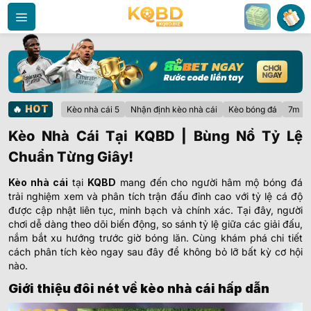
Bỏ
qua
nội
dung
🔥
HOT
Kèo nhà cái 5
Nhận định kèo nhà cái
Kèo bóng đá
7m
Kèo Nhà Cái Tại KQBD | Bùng Nổ Tỷ Lệ
Chuẩn Từng Giây!
Kèo nhà cái
tại
KQBD
mang đến cho người hâm mộ bóng đá
trải nghiệm xem và phân tích trận đấu đỉnh cao với tỷ lệ cá độ
được cập nhật liên tục, minh bạch và chính xác. Tại đây, người
chơi dễ dàng theo dõi biến động, so sánh tỷ lệ giữa các giải đấu,
nắm bắt xu hướng trước giờ bóng lăn. Cùng khám phá chi tiết
cách phân tích kèo ngay sau đây để không bỏ lỡ bất kỳ cơ hội
nào.
Giới thiệu đôi nét về kèo nhà cái hấp dẫn