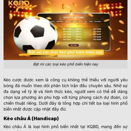
Bật mí các loại kèo phổ biến hiện nay
Kèo cược được xem là công cụ không thể thiếu với người yêu
bóng đá muốn theo dõi phân tích trận đấu chuyên sâu. Nhờ sự
đa dạng về tỷ lệ và hình thức kèo, người xem có thể dễ dàng
chọn lựa phương án phù hợp với từng phong cách dự đoán, có
chiến thuật riêng. Dưới đây là tổng hợp chi tiết ba loại hình phổ
biến nhất được cập nhật đầy đủ:
Kèo châu Á (Handicap)
Kèo châu Á là loại hình phổ biến nhất tại KQBD, mang đến sự