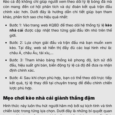
Kèo cá độ không chỉ giúp người xem theo dõi tỷ lệ bóng đá mà
còn mang đến cơ hội phân tích và dự đoán kết quả trận đấu
chính xác hơn. Dưới đây là hướng dẫn chi tiết giúp bạn tham
khảo, phân tích sao cho hiệu quả nhất:
Bước 1: Vào trang web KQBD để theo dõi hệ thống tỷ lệ
kèo
nhà cái
được cập nhật theo từng giải đấu lớn nhỏ trên thế
giới.
Bước 2: Lựa chọn giải đấu và trận đấu mà bạn muốn xem
kèo. Tại đây, web sẽ hiển thị đầy đủ các loại hình như là:
châu Á, châu Âu, tài xỉu,…
Bước 3: Tham khảo bảng thống kê phong độ, lịch sử đối
đầu, hiệu suất ghi bàn, biến động tỷ lệ cá độ để đưa ra nhận
định chính xác.
Bước 4: Sau khi chọn phù hợp, bạn có thể theo dõi trực tiếp
kết quả, tỷ lệ thay đổi tại chuyên trang để điều chỉnh chiến
lược phù hợp.
Mẹo chơi kèo nhà cái giành thắng đậm
Hình thức này luôn thu hút người hâm mộ bởi sự kịch tính và tính
chiến lược trong từng lựa chọn. Dưới đây là những bí quyết quan