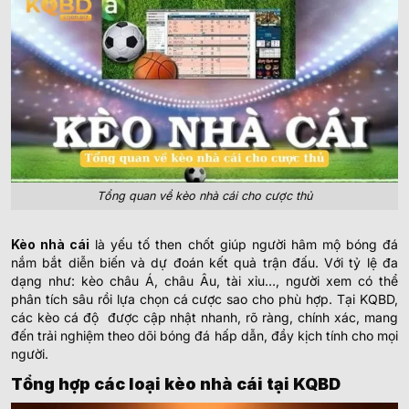
Tổng quan về kèo nhà cái cho cược thủ
Kèo nhà cái
là yếu tố then chốt giúp người hâm mộ bóng đá
nắm bắt diễn biến và dự đoán kết quả trận đấu. Với tỷ lệ đa
dạng như: kèo châu Á, châu Âu, tài xỉu…, người xem có thể
phân tích sâu rồi lựa chọn cá cược sao cho phù hợp. Tại KQBD,
các kèo cá độ được cập nhật nhanh, rõ ràng, chính xác, mang
đến trải nghiệm theo dõi bóng đá hấp dẫn, đầy kịch tính cho mọi
người.
Tổng hợp các loại kèo nhà cái tại KQBD